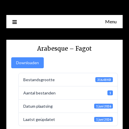
Skip
to
content
Menu
Arabesque – Fagot
Downloaden
Bestandsgrootte
316.48 KB
Aantal bestanden
1
Datum plaatsing
1 juni 2026
Laatst geüpdatet
1 juni 2026