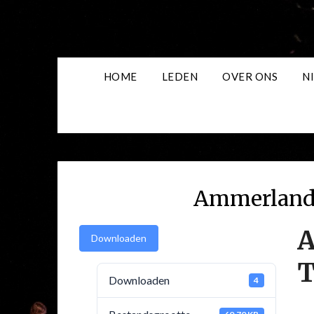
Skip
to
content
HOME
LEDEN
OVER ONS
N
Ammerland
A
Downloaden
T
Downloaden
4