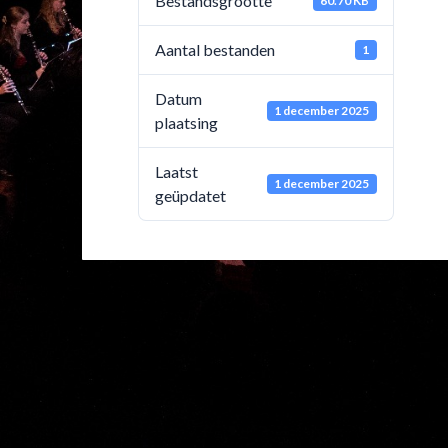
Bestandsgrootte
60.70 KB
Aantal bestanden
1
Datum
1 december 2025
plaatsing
Laatst
1 december 2025
geüpdatet