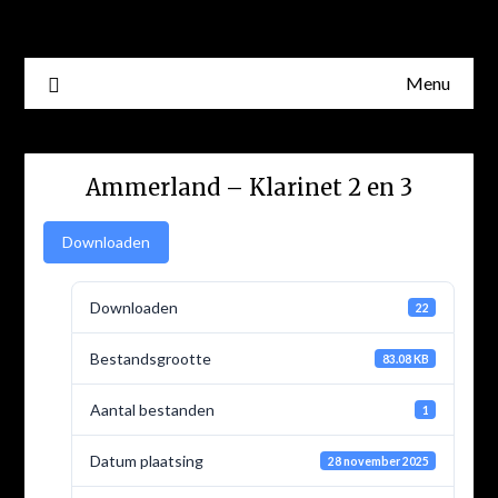
Skip
to
content
Menu
Ammerland – Klarinet 2 en 3
Downloaden
Downloaden
22
Bestandsgrootte
83.08 KB
Aantal bestanden
1
Datum plaatsing
28 november 2025