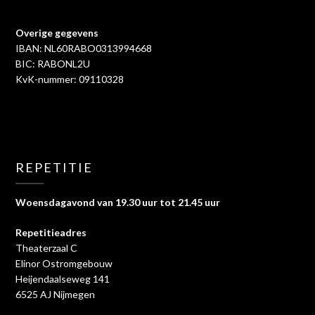
Overige gegevens
IBAN: NL60RABO0313994668
BIC: RABONL2U
KvK-nummer: 09110328
REPETITIE
Woensdagavond van 19.30 uur tot 21.45 uur
Repetitieadres
Theaterzaal C
Elinor Ostromgebouw
Heijendaalseweg 141
6525 AJ Nijmegen