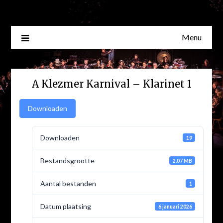
Skip
to
content
Menu
A Klezmer Karnival – Klarinet 1
Downloaden
Downloaden
19
Bestandsgrootte
2.07 MB
Aantal bestanden
1
Datum plaatsing
6 januari 2026