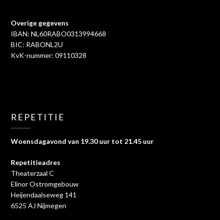
Overige gegevens
IBAN: NL60RABO0313994668
BIC: RABONL2U
KvK-nummer: 09110328
REPETITIE
Woensdagavond van 19.30 uur tot 21.45 uur
Repetitieadres
Theaterzaal C
Elinor Ostromgebouw
Heijendaalseweg 141
6525 AJ Nijmegen