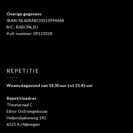
Overige gegevens
IBAN: NL60RABO0313994668
BIC: RABONL2U
KvK-nummer: 09110328
REPETITIE
Woensdagavond van 19.30 uur tot 21.45 uur
Repetitieadres
Theaterzaal C
Elinor Ostromgebouw
Heijendaalseweg 141
6525 AJ Nijmegen