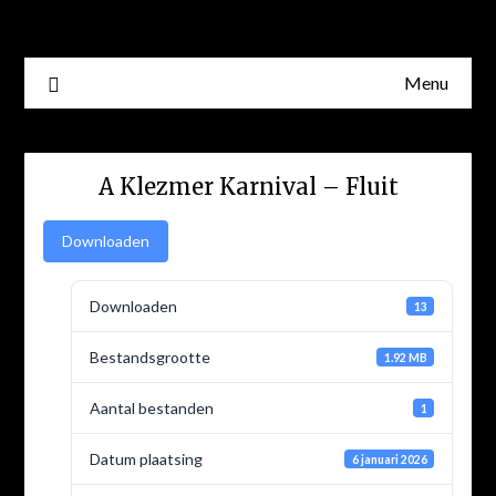
Skip
to
content
Menu
A Klezmer Karnival – Fluit
Downloaden
Downloaden
13
Bestandsgrootte
1.92 MB
Aantal bestanden
1
Datum plaatsing
6 januari 2026