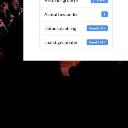
Bestandsgrootte
1.07 MB
Aantal bestanden
1
Datum plaatsing
9 mei 2023
Laatst geüpdatet
9 mei 2023