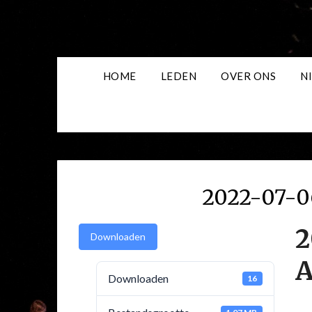
Skip
to
content
HOME
LEDEN
OVER ONS
N
2022-07-0
2
Downloaden
A
Downloaden
16