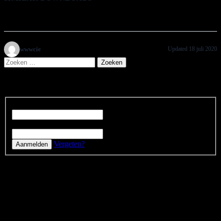
Geen gerelateerde download gevonden!
wwwcie
Updated 18 juli 2020
Zoeken
naar:
Login status
Gebruikersnaam of e-mailadres
Wachtwoord
Vergeten?
Vriend worden?
Als Vriend ondersteun je een jonge actieve vereniging van
studenten; ontvang je uitnodigingen voor al onze concerten; krijg je
korting op onze concerten en krijg je ons verenigingsblad "de
Titus". U bent al Vriend vanaf 10 euro per jaar! Neem graag