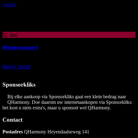
contact
met ons op.
Aankomende evenementen
december 2026
12
dec
Winterconcert
zaterdag
Bekijk detail
Geen evenementen gevonden!
Sponsorkliks
Bij elke aankoop via Sponsorkliks gaat een klein bedrag naar
QHarmony. Doe daarom uw internetaankopen via Sponsorkliks:
het kost u niets extra's, maar u sponsort wel QHarmony.
Contact
Postadres
QHarmony Heyendaalseweg 141