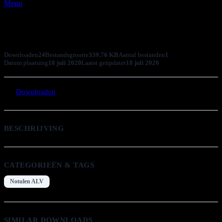
Menu
2019-12-18 Notulen ALV
Downloaden
24
Bestandsgrootte
339.76 KB
Aantal bestanden
1
Datum plaatsing
18 juli 2020
Laatst geüpdatet
18 juli 2020
Downloaden
BESCHRIJVING
CATEGORIEËN & TAGS
Notulen ALV
SIMILAR DOWNLOADS