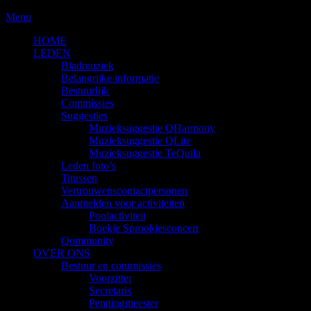
Skip
Menu
to
HOME
content
LEDEN
Bladmuziek
Belangrijke informatie
Bestuurlijk
Commissies
Suggesties
Muzieksuggestie QHarmony
Muzieksuggestie QLite
Muzieksuggestie TeQuila
Leden foto’s
Titussen
Vertrouwenscontactpersonen
Aanmelden voor activiteiten
Poolactiviteit
Boekje Sprookjesconcert
Qommunity
OVER ONS
Bestuur en commissies
Voorzitter
Secretaris
Penningmeester