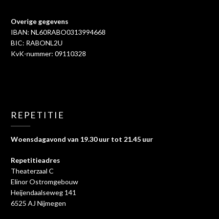
Overige gegevens
IBAN: NL60RABO0313994668
BIC: RABONL2U
KvK-nummer: 09110328
REPETITIE
Woensdagavond van 19.30 uur tot 21.45 uur
Repetitieadres
Theaterzaal C
Elinor Ostromgebouw
Heijendaalseweg 141
6525 AJ Nijmegen