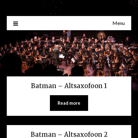
Skip
to
content
Menu
Categorie:
Saxofoon
Batman – Altsaxofoon 1
Read more
Batman – Altsaxofoon 2