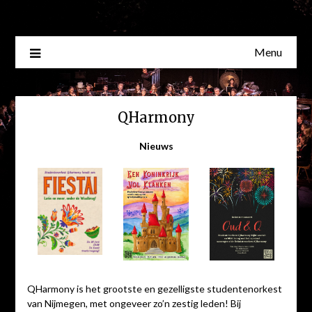
Skip
to
content
Menu
QHarmony
Nieuws
QHarmony is het grootste en gezelligste studentenorkest
van Nijmegen, met ongeveer zo’n zestig leden! Bij