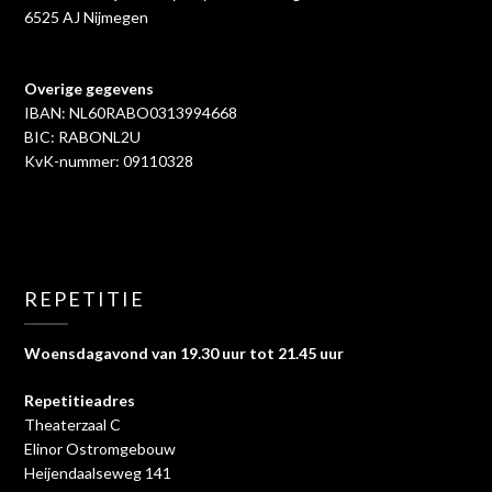
6525 AJ Nijmegen
Overige gegevens
IBAN: NL60RABO0313994668
BIC: RABONL2U
KvK-nummer: 09110328
REPETITIE
Woensdagavond van 19.30 uur tot 21.45 uur
Repetitieadres
Theaterzaal C
Elinor Ostromgebouw
Heijendaalseweg 141